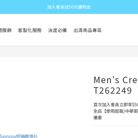
加入會員送50元購物金
閒服飾
客製化服務
泳渡必備
出清商品專區
Men's Cre
T262249
首次加入會員立即享$5
全店【使用超取/中華郵
優惠