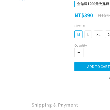
全館滿1200元免運費 on
NT$390
NT$7
Size
: M
M
L
XL
2
Quantity
ADD TO CART
Shipping & Payment