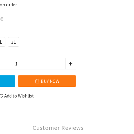
 order
80
L
3L
BUY NOW
Add to Wishlist
Customer Reviews