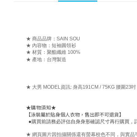
★ 商品品牌：SAIN SOU
★ 內容物：
短袖圓領衫
★ 材質：
聚酯纖維 100%
★ 產地：台灣製造
★
大男 MODEL資訊: 身高191CM / 75KG 腰圍23吋
★
★
購物須知
【泳裝屬於貼身個人衣物，售出即不可退貨】
，
●
購買前請務必評估自身身形確認尺寸再行購買
★ 網頁圖片因拍攝關係還有螢幕校色不同，與實品