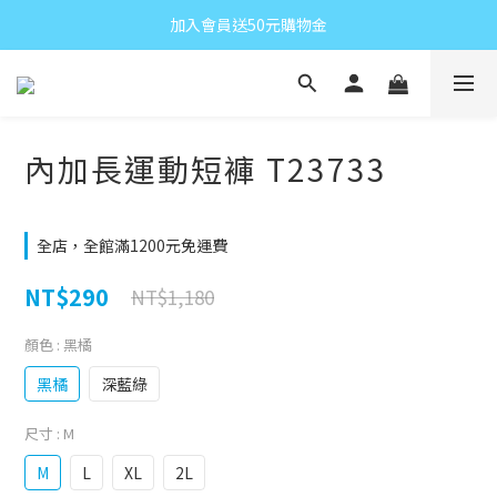
加入會員送50元購物金
內加長運動短褲 T23733
全店，全館滿1200元免運費
NT$290
NT$1,180
顏色
: 黑橘
黑橘
深藍綠
尺寸
: M
M
L
XL
2L