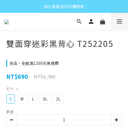
加入會員送50元購物金
雙面穿迷彩黑背心 T252205
全店，全館滿1200元免運費
NT$690
NT$1,380
尺寸
: S
S
M
L
XL
2L
數量