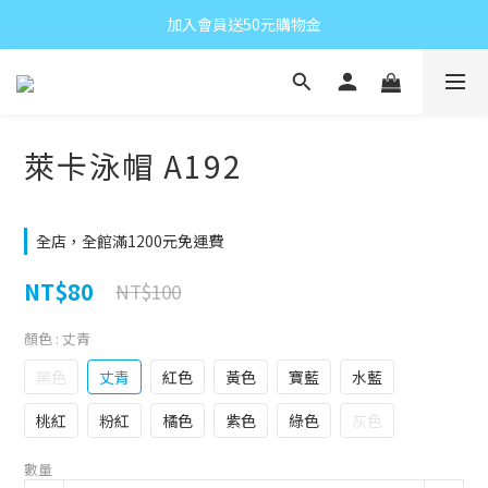
加入會員送50元購物金
萊卡泳帽 A192
全店，全館滿1200元免運費
NT$80
NT$100
顏色
: 丈青
黑色
丈青
紅色
黃色
寶藍
水藍
桃紅
粉紅
橘色
紫色
綠色
灰色
數量