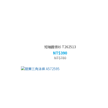
短袖圓領衫 T262513
NT$390
NT$780