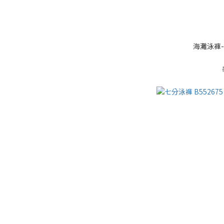
海灘泳褲-