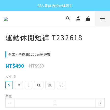
加入會員送50元購物金
運動休閒短褲 T232618
全店，全館滿1200元免運費
NT$490
NT$980
尺寸
: S
S
M
L
XL
2L
3L
數量