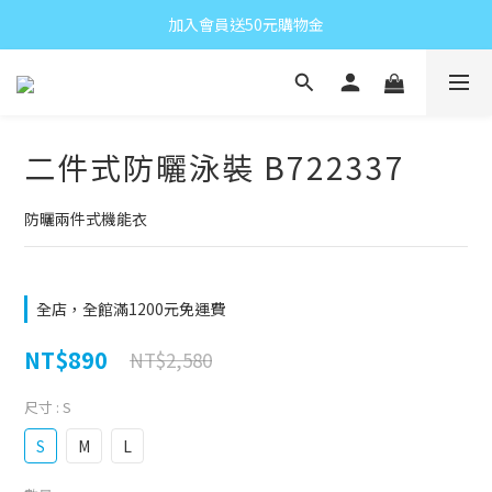
加入會員送50元購物金
二件式防曬泳裝 B722337
防曬兩件式機能衣
全店，全館滿1200元免運費
NT$890
NT$2,580
尺寸
: S
S
M
L