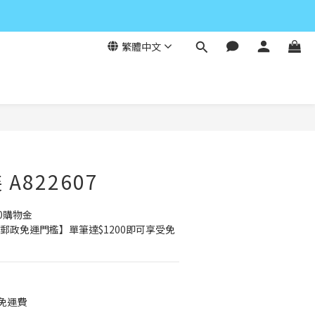
繁體中文
立即購買
A822607
0購物金
郵政免運門檻】單筆達$1200即可享受免
元免運費