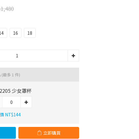
1,480
14
16
18
品
(最多 1 件)
52205 少女罩杯
 NT$144
立即購買