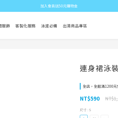
加入會員送50元購物金
閒服飾
客製化服務
泳渡必備
出清商品專區
連身裙泳裝 
全店，全館滿1200
NT$590
NT$1,
尺寸
: S