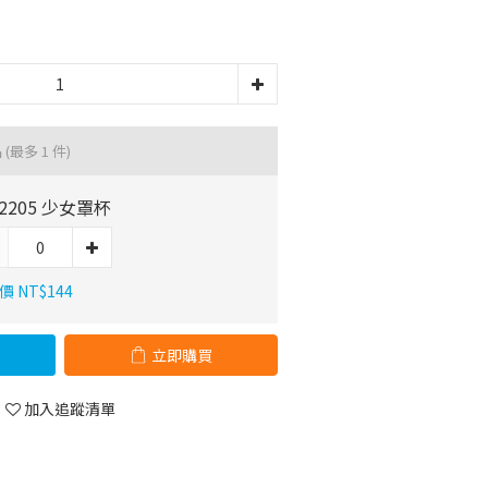
品
(最多 1 件)
52205 少女罩杯
 NT$144
立即購買
加入追蹤清單