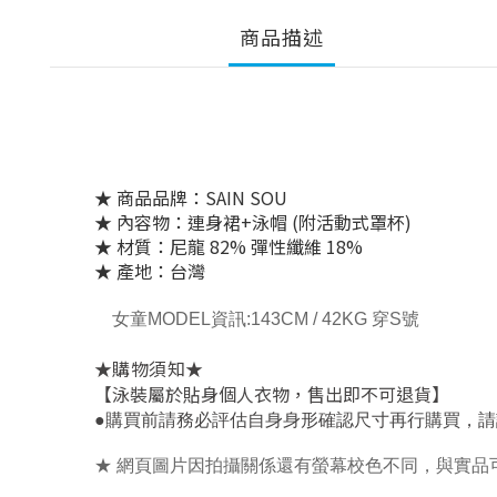
商品描述
★ 商品品牌：SAIN SOU
★ 內容物：連身裙+泳帽 (附活動式罩杯)
★ 材質：尼龍 82% 彈性纖維 18%
★ 產地：台灣
女童MODEL資訊:143CM / 42KG 穿S號
★
★
購物須知
【泳裝屬於貼身個人衣物，售出即不可退貨】
，
●
購買前請務必評估自身身形確認尺寸再行購買
請
★ 網頁圖片因拍攝關係還有螢幕校色不同，與實品