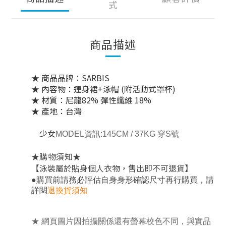
式
商品描述
★ 商品品牌：SARBIS
★ 內容物：連身裙+泳帽 (附活動式罩杯)
★ 材質：尼龍82% 彈性纖維 18%
★ 產地：台灣
少女
MODEL資訊:145CM / 37KG 穿S號
★
★
購物須知
【泳裝屬於貼身個人衣物，售出即不可退貨】
，
●
購買前請務必評估自身身形確認尺寸再行購買
請
詳閱
退換貨須知
★ 網頁圖片因拍攝關係還有螢幕校色不同，與實品