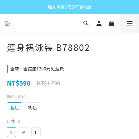
加入會員送50元購物金
連身裙泳裝 B78802
全店，全館滿1200元免運費
NT$590
NT$1,580
顏色
: 藍色
藍色
桃色
尺寸
: S
S
M
L