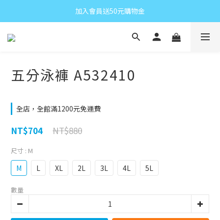
加入會員送50元購物金
五分泳褲 A532410
全店，全館滿1200元免運費
NT$880
NT$704
尺寸
: M
M
L
XL
2L
3L
4L
5L
數量