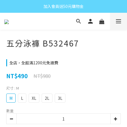
加入會員送50元購物金
五分泳褲 B532467
全店，全館滿1200元免運費
NT$490
NT$980
尺寸
: M
M
L
XL
2L
3L
數量