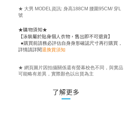
★
大男 MODEL資訊: 身高188CM 腰圍95CM/ 穿L
號
★
★
購物須知
【泳裝屬於貼身個人衣物，售出即不可退貨】
，
●
購買前請務必評估自身身形確認尺寸再行購買
詳情請詳閱
退換貨須知
★ 網頁圖片因拍攝關係還有螢幕校色不同，與實品
可能略有差異，實際顏色以出貨為主
了解更多