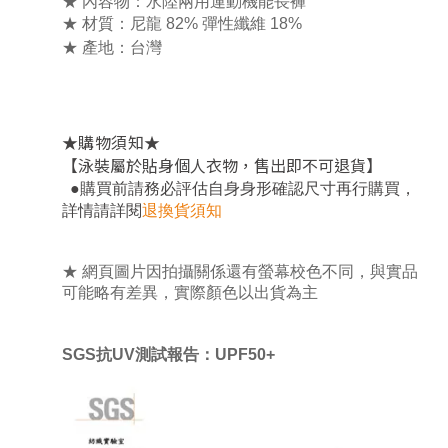
★ 內容物：水陸兩用運動機能長褲
★ 材質：尼龍 82% 彈性纖維 18%
★ 產地：台灣
★
★
購物須知
【泳裝屬於貼身個人衣物，售出即不可退貨】
，
●
購買前請務必評估自身身形確認尺寸再行購買
詳情請詳閱
退換貨須知
★ 網頁圖片因拍攝關係還有螢幕校色不同，與實品
可能略有差異，實際顏色以出貨為主
SGS抗UV測試報告：UPF50+