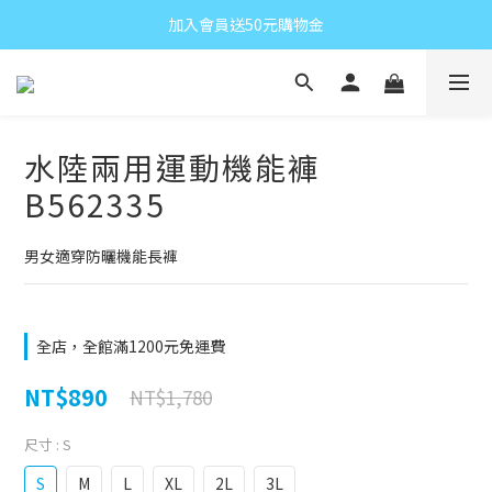
加入會員送50元購物金
水陸兩用運動機能褲
B562335
男女適穿防曬機能長褲
全店，全館滿1200元免運費
NT$890
NT$1,780
尺寸
: S
S
M
L
XL
2L
3L