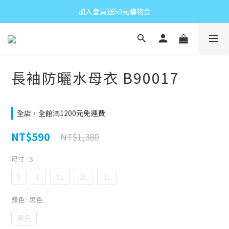
加入會員送50元購物金
長袖防曬水母衣 B90017
全店，全館滿1200元免運費
NT$590
NT$1,380
尺寸
: S
S
L
XL
2L
3L
顏色
: 黑色
黑色