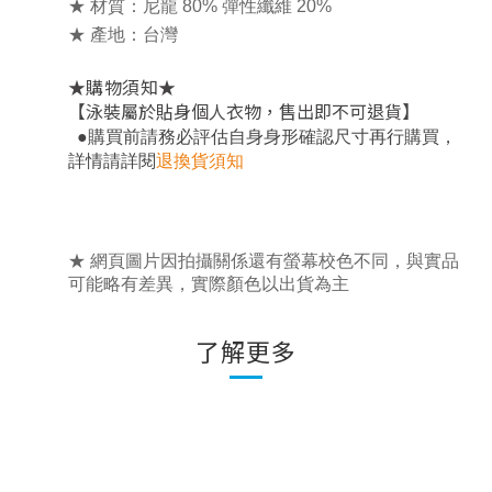
★ 材質：尼龍 80% 彈性纖維 20%
★ 產地：台灣
★
★
購物須知
【泳裝屬於貼身個人衣物，售出即不可退貨】
，
●
購買前請務必評估自身身形確認尺寸再行購買
詳情請詳閱
退換貨須知
★ 網頁圖片因拍攝關係還有螢幕校色不同，與實品
可能略有差異，實際顏色以出貨為主
了解更多