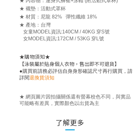
★ 內容物：連身式褲裙+泳帽 (附活動式罩杯)
★ 襯墊：活動式罩杯
★ 材質：尼龍 82% 彈性纖維 18%
★ 產地：台灣
女童
MODEL資訊:140CM / 40KG 穿S號
女MODEL資訊:172CM / 53KG 穿L號
★
★
購物須知
【泳裝屬於貼身個人衣物，售出即不可退貨】
，
●
購買前請務必評估自身身形確認尺寸再行購買
請
詳閱
退換貨須知
★ 網頁圖片因拍攝關係還有螢幕校色不同，與實品
可能略有差異，實際顏色以出貨為主
了解更多