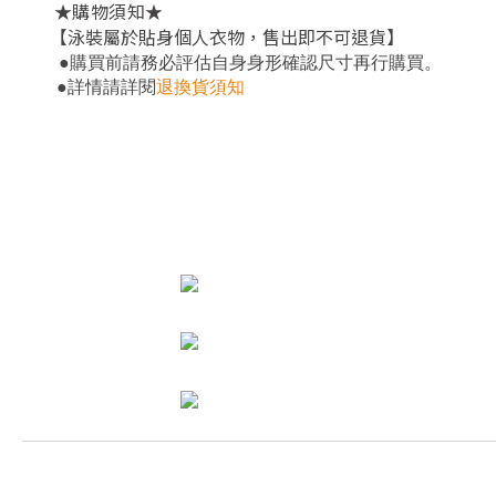
★
★
購物須知
【泳裝屬於貼身個人衣物，售出即不可退貨】
。
●
購買前請務必評估自身身形確認尺寸再行購買
●
詳情請詳閱
退換貨須知