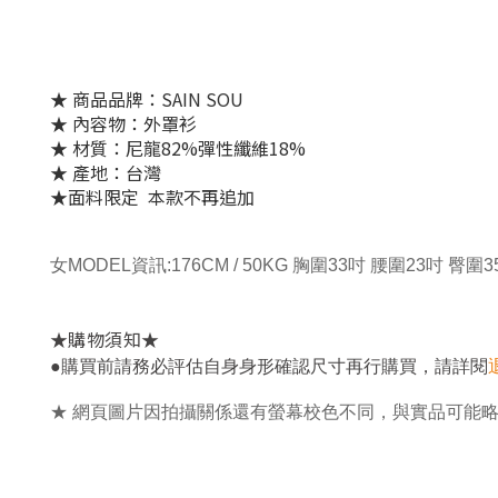
★ 商品品牌：SAIN SOU
★ 內容物：外罩衫
★ 材質：尼龍82%彈性纖維18%
★ 產地：台灣
★
面料限定 本款不再追加
女MODEL資訊:176CM / 50KG 胸圍33吋 腰圍23吋 臀圍
★
★
購物須知
，
●
購買前請務必評估自身身形確認尺寸再行購買
請詳閱
★
網頁圖片因拍攝關係還有螢幕校色不同，與實品可能