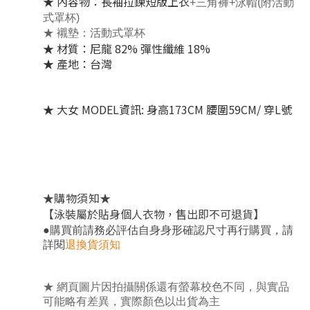
★ 內容物：長袖拉鍊短版上衣
+三角褲+泳帽(附活動
式罩杯)
★ 襯墊：活動式罩杯
★ 材質：尼龍 82% 彈性纖維 18%
★ 產地：台灣
★
大女 MODEL資訊: 身高173CM 腰圍59CM/ 穿L號
★
★
購物須知
【泳裝屬於貼身個人衣物，售出即不可退貨】
，
●
購買前請務必評估自身身形確認尺寸再行購買
請
詳閱
退換貨須知
★ 網頁圖片因拍攝關係還有螢幕校色不同，與實品
可能略有差異，實際顏色以出貨為主