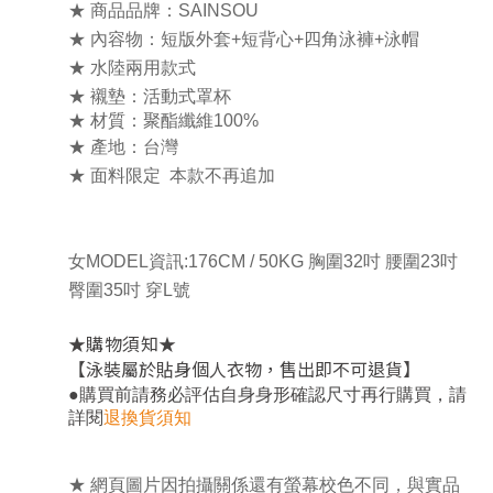
★ 商品品牌：SAINSOU
★ 內容物：短版外套+短背心+四角泳褲+泳帽
★ 水陸兩用款式
★ 襯墊：活動式罩杯
★ 材質：聚酯纖維100%
★ 產地：台灣
★ 面
料限定 本款不再追加
女MODEL資訊:176CM / 50KG 胸圍32吋 腰圍23吋
臀圍35吋 穿L號
★
★
購物須知
【泳裝屬於貼身個人衣物，售出即不可退貨】
，
●
購買前請務必評估自身身形確認尺寸再行購買
請
詳閱
退換貨須知
★ 網頁圖片因拍攝關係還有螢幕校色不同，與實品