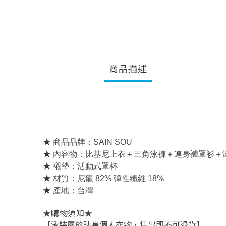
商品描述
★
商品品牌：SAIN SOU
★
內容物：比基尼上衣＋三角泳褲＋連身褲罩衫＋泳
★
襯墊：活動式罩杯
★
材質：尼龍 82% 彈性纖維 18%
★
產地：台灣
★
★
購物須知
【泳裝屬於貼身個人衣物，售出即不可退貨】