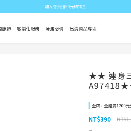
加入會員送50元購物金
閒服飾
客製化服務
泳渡必備
出清商品專區
★★ 連身
A97418
全店，全館滿1200
NT$390
NT$1,