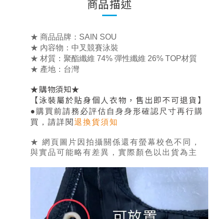
商品描述
★ 商品品牌：SAIN SOU
★ 內容物：中叉競賽泳裝
★ 材質：聚酯纖維 74% 彈性纖維 26% TOP材質
★ 產地：台灣
★
★
購物須知
【泳裝屬於貼身個人衣物，售出即不可退貨】
●
購買前請務必評估自身身形確認尺寸再行購
，
買
請詳閱
退換貨須知
★ 網頁圖片因拍攝關係還有螢幕校色不同，
與實品可能略有差異，實際顏色以出貨為主