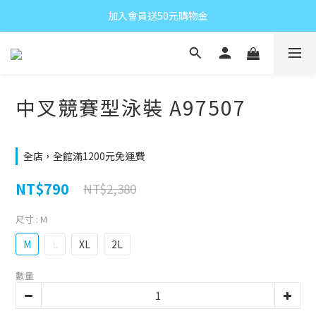
加入會員送50元購物金
中叉競賽型泳裝 A97507
全店，全館滿1200元免運費
NT$790
NT$2,380
尺寸
: M
M
L
XL
2L
數量