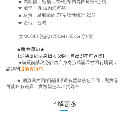
★ 內容物：短袖上衣+短裙
內為四角褲
+泳帽
★ 襯墊：
附活動式罩杯
★ 材質：
聚酯纖維 77% 彈性
纖維 23%
★ 產地：台灣
女MODEL資訊:175CM / 55KG 穿L號
★
★
購物須知
【泳裝屬於貼身個人衣物，售出即不可退貨】
，
●
購買前請務必評估自身身形確認尺寸再行購買
請詳閱
退換貨須知
★ 網頁圖片因拍攝關係還有螢幕校色不同，與實品
可能略有差異，實際顏色以出貨為主
了解更多