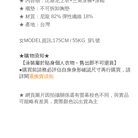
★ 內容物：比基尼上衣+三角泳褲+泳帽
★ 襯墊：不可拆卸胸墊
★ 材質：尼龍 82% 彈性纖維 18%
★ 產地：台灣
女MODEL資訊:175CM / 55KG 穿L號
★
★
購物須知
【泳裝屬於貼身個人衣物，售出即不可退貨
】
，
●
購買前請務必評估自身身形確認尺寸再行購買
請
詳閱
退換貨須知
★ 網頁圖片因拍攝關係還有螢幕校色不同，與實品
可能略有差異，實際顏色以出貨為主