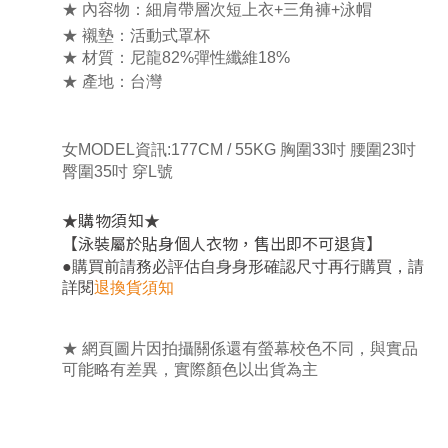
★ 內容物：細肩帶層次短上衣+三角褲+泳帽
★ 襯墊：活動式罩杯
★ 材質：尼龍82%彈性纖維18%
★ 產地：台灣
女MODEL資訊:
177CM / 55KG 胸圍33吋 腰圍23吋
臀圍35吋 穿L號
★
★
購物須知
【泳裝屬於貼身個人衣物，售出即不可退貨】
，
●
購買前請務必評估自身身形確認尺寸再行購買
請
詳閱
退換貨須知
★ 網頁圖片因拍攝關係還有螢幕校色不同，與實品
可能略有差異，實際顏色以出貨為主