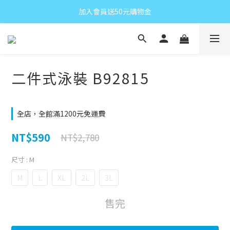
加入會員送50元購物金
二件式泳裝 B92815
全店，全館滿1200元免運費
NT$590
NT$2,780
尺寸
: M
M
L
XL
2L
3L
售完