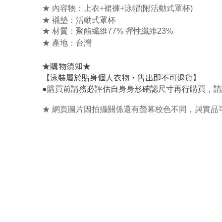
★ 內容物：上衣+裙褲+泳帽(附活動式罩杯)
★ 襯墊：活動式罩杯
★ 材質：聚酯纖維77% 彈性纖維23%
★ 產地：台灣
★
★
購物須知
【泳裝屬於貼身個人衣物，售出即不可退貨】
，
●
購買前請務必評估自身身形確認尺寸再行購買
請
★ 網頁圖片因拍攝關係還有螢幕校色不同，與實品