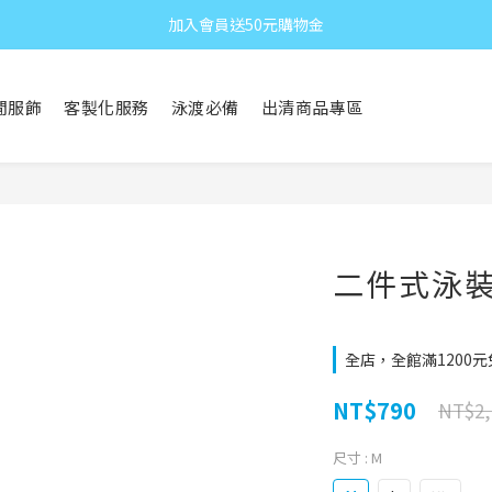
加入會員送50元購物金
閒服飾
客製化服務
泳渡必備
出清商品專區
二件式泳裝 
全店，全館滿1200
NT$790
NT$2,
尺寸
: M