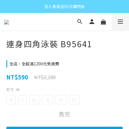
加入會員送50元購物金
連身四角泳裝 B95641
全店，全館滿1200元免運費
NT$590
NT$2,180
尺寸
: M
M
L
XL
2L
3L
5L
售完