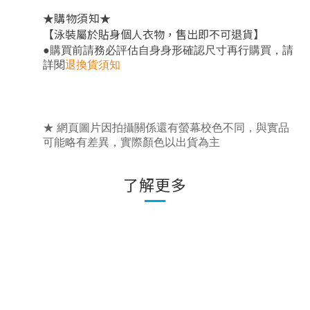
★
★
購物須知
【泳裝屬於貼身個人衣物，售出即不可退貨】
，
●
購買前請務必評估自身身形確認尺寸再行購買
請
詳閱
退換貨須知
★ 網頁圖片因拍攝關係還有螢幕校色不同，與實品
可能略有差異，實際顏色以出貨為主
了解更多