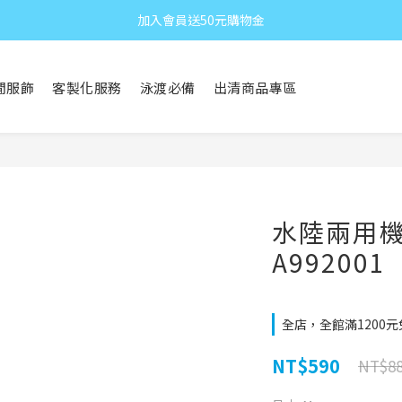
加入會員送50元購物金
閒服飾
客製化服務
泳渡必備
出清商品專區
水陸兩用
A992001
全店，全館滿1200
NT$590
NT$8