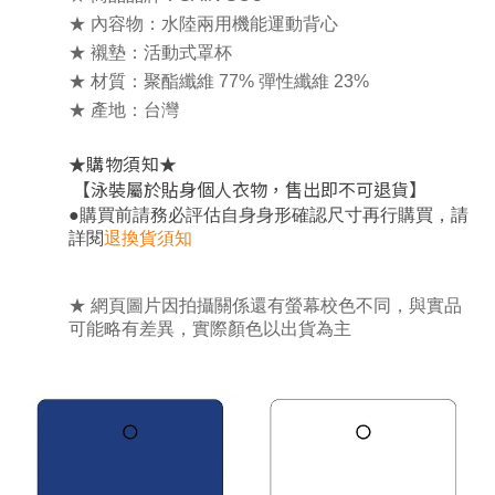
★ 內容物：水陸兩用機能運動背心
★ 襯墊：活動式罩杯
★ 材質：聚酯纖維 77% 彈性纖維 23%
★ 產地：台灣
★
★
購物須知
【泳裝屬於貼身個人衣物，售出即不可退貨
】
，
●
購買前請務必評估自身身形確認尺寸再行購買
請
詳閱
退換貨須知
★ 網頁圖片因拍攝關係還有螢幕校色不同，與實品
可能略有差異，實際顏色以出貨為主