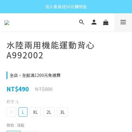
加入會員送50元購物金
水陸兩用機能運動背心
A992002
全店，全館滿1200元免運費
NT$490
NT$880
尺寸
: L
M
L
XL
2L
3L
顏色
: 淺藍