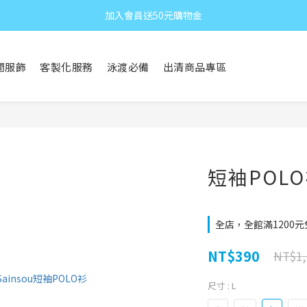
加入會員送50元購物金
閒服飾
客製化服務
泳渡必備
出清商品專區
短袖POLO衫
全店，全館滿1200
NT$390
NT$1,
尺寸
: L