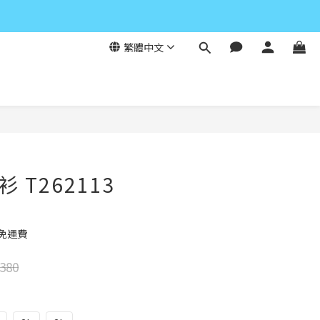
繁體中文
立即購買
 T262113
元免運費
380