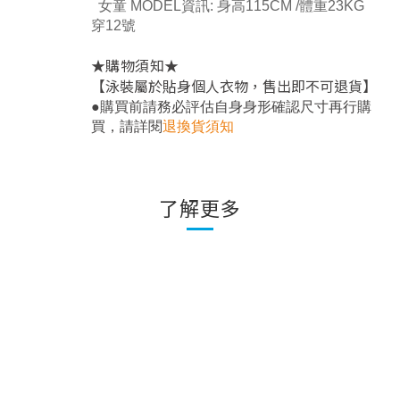
女童 MODEL資訊: 身高115CM /體重23KG
穿12號
★
★
購物須知
【泳裝屬於貼身個人衣物，售出即不可退貨】
●
購買前請務必評估自身身形確認尺寸再行購
，
買
請詳閱
退換貨須知
了解更多