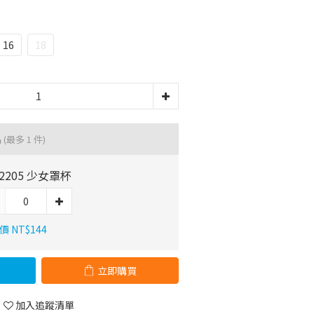
16
18
品
(最多 1 件)
52205 少女罩杯
 NT$144
立即購買
加入追蹤清單