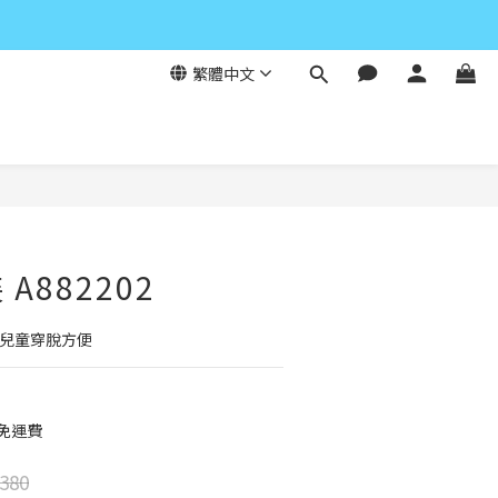
繁體中文
立即購買
A882202
式兒童穿脫方便
元免運費
380