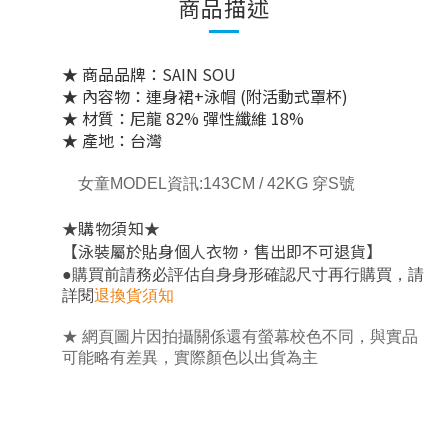
商品描述
★ 商品品牌：SAIN SOU
★ 內容物：連身裙+泳帽 (附活動式罩杯)
★ 材質：尼龍 82% 彈性纖維 18%
★ 產地：台灣
女童MODEL資訊:143CM / 42KG 穿S號
★
★
購物須知
【泳裝屬於貼身個人衣物，售出即不可退貨】
，
●
購買前請務必評估自身身形確認尺寸再行購買
請
詳閱
退換貨須知
★ 網頁圖片因拍攝關係還有螢幕校色不同，與實品
可能略有差異，實際顏色以出貨為主