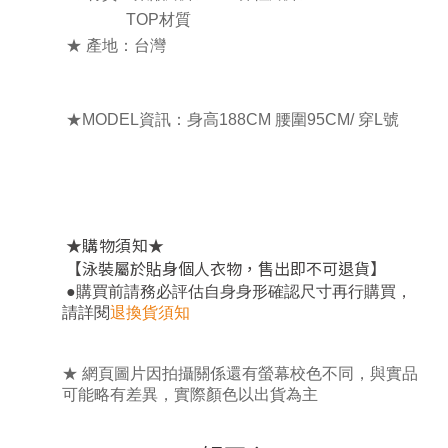
TOP材質
★ 產地：台灣
★MODEL資訊：
身高188CM 腰圍95CM/ 穿L號
★
★
購物須知
【泳裝屬於貼身個人衣物，售出即不可退貨】
，
●
購買前請務必評估自身身形確認尺寸再行購買
請詳閱
退換貨須知
★
網頁圖片因拍攝關係還有螢幕校色不同，與實品
可能略有差異，實際顏色以出貨為主