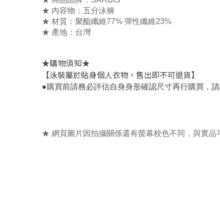
★ 內容物：五
分泳褲
★ 材質：
聚酯纖維77% 彈性纖維23%
★ 產地：台灣
★
★
購物須知
【泳裝屬於貼身個人衣物，售出即不可退貨】
，
●
購買前請務必評估自身身形確認尺寸再行購買
請
★ 網頁圖片因拍攝關係還有螢幕校色不同，與實品