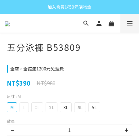
加入會員送50元購物金
五分泳褲 B53809
全店，全館滿1200元免運費
NT$390
NT$980
尺寸
: M
M
L
XL
2L
3L
4L
5L
數量