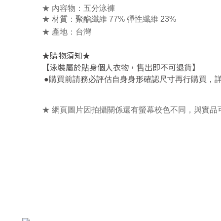
★ 內容物：五分泳褲
★ 材質：聚酯
纖維 77% 彈性纖維 23%
★ 產地：台灣
★
★
購物須知
【泳裝屬於貼身個人衣物，售出即不可退貨】
，
●
購買前請務必評估自身身形確認尺寸再行購買
★ 網頁圖片因拍攝關係還有螢幕校色不同，與實品