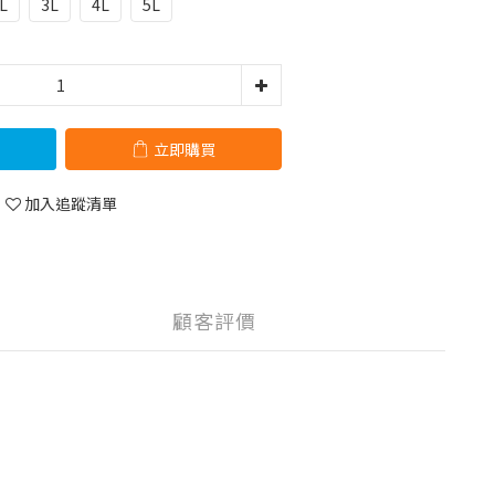
L
3L
4L
5L
立即購買
加入追蹤清單
顧客評價