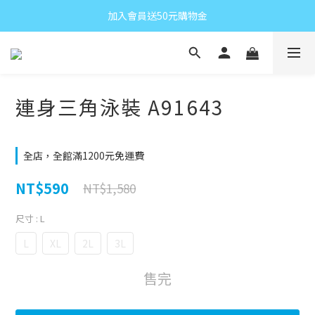
加入會員送50元購物金
連身三角泳裝 A91643
全店，全館滿1200元免運費
NT$590
NT$1,580
尺寸
: L
L
XL
2L
3L
售完