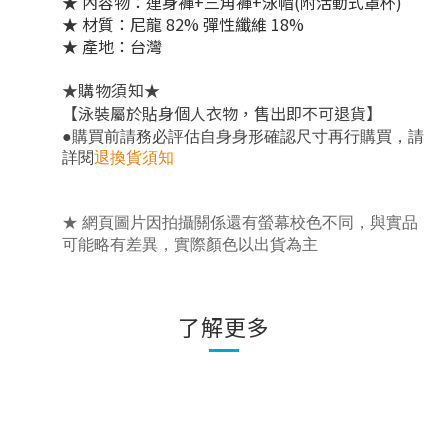
★ 內容物：連身褲+三角褲+泳帽
(附活動式罩杯)
★ 材質：尼龍 82% 彈性纖維 18%
★ 產地：台灣
★
★
購物須知
【泳裝屬於貼身個人衣物，售出即不可退貨】
，
●
購買前請務必評估自身身形確認尺寸再行購買
請
詳閱
退換貨須知
★ 網頁圖片因拍攝關係還有螢幕校色不同，與實品
可能略有差異，實際顏色以出貨為主
了解更多