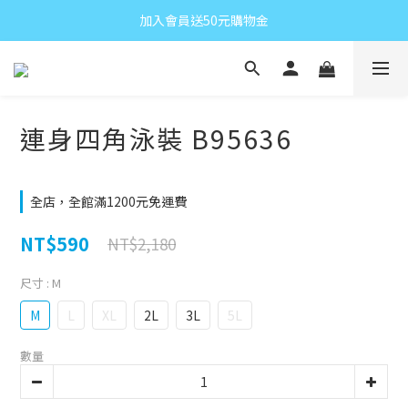
加入會員送50元購物金
連身四角泳裝 B95636
全店，全館滿1200元免運費
NT$590
NT$2,180
尺寸
: M
M
L
XL
2L
3L
5L
數量