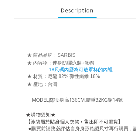
Description
★ 商品品牌：SARBIS
★ 內容物：連身防曬泳裝+泳帽
18尺碼內層為可放罩杯的內裡
★ 材質：尼龍 82% 彈性纖維 18%
★ 產地：台灣
MODEL資訊:身高136CM,體重32KG穿14號
★
★
購物須知
【泳裝屬於貼身個人衣物，售出即不可退貨】
，
●
購買前請務必評估自身身形確認尺寸再行購買