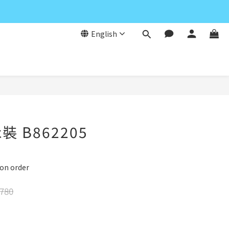
English
BUY NOW
 B862205
 order
780