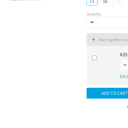
14
16
18
Quantity
Buy Together an
A35
SAL
ADD TO CART