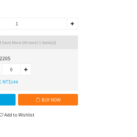
d Save More
(At most 1 item(s))
2205
E NT$144
BUY NOW
Add to Wishlist