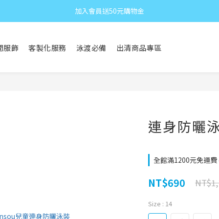
加入會員送50元購物金
閒服飾
客製化服務
泳渡必備
出清商品專區
連身防曬泳裝
全館滿1200元免運費 on
NT$690
NT$1,
Size
: 14