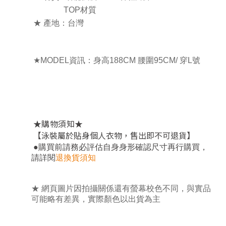
TOP材質
★ 產地：台灣
★MODEL資訊：
身高188CM 腰圍95CM/ 穿L號
★
★
購物須知
【泳裝屬於貼身個人衣物，售出即不可退貨】
，
●
購買前請務必評估自身身形確認尺寸再行購買
請詳閱
退換貨須知
★
網頁圖片因拍攝關係還有螢幕校色不同，與實品
可能略有差異，實際顏色以出貨為主