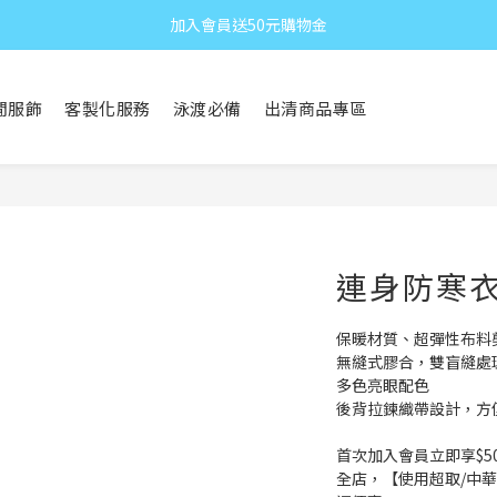
加入會員送50元購物金
閒服飾
客製化服務
泳渡必備
出清商品專區
連身防寒衣 
保暖材質、超彈性布料
無縫式膠合，雙盲縫處
多色亮眼配色
後背拉鍊織帶設計，方
首次加入會員立即享$5
全店，【使用超取/中華