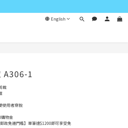
English
BUY NOW
A306-1
剪裁
理
便使用者穿脫
0購物金
郵政免運門檻】單筆達$1200即可享受免