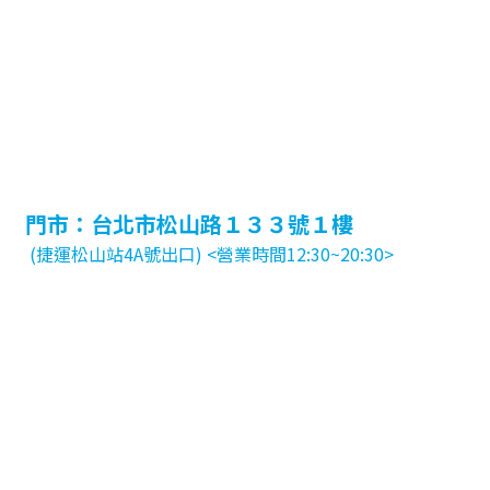
門市：台北市松山路１３３號１樓
(捷運松山站4A號出口) <營業時間12:30~20:30>