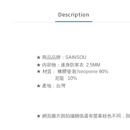
Description
★ 商品品牌：SAINSOU
★ 內容物：連身防寒衣
2.5MM
★ 材質： 橡膠發泡
Neopren
e
90%
尼龍 10%
★ 產地：台灣
★ 網頁圖片因拍攝關係還有螢幕校色不同，