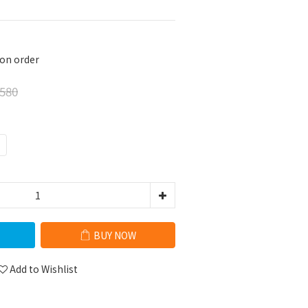
 order
580
BUY NOW
Add to Wishlist