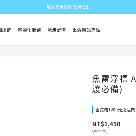
加入會員送50元購物金
閒服飾
客製化服務
泳渡必備
出清商品專區
魚雷浮標 A
渡必備)
全館滿1200元免運費 on
NT$1,450
Quantity