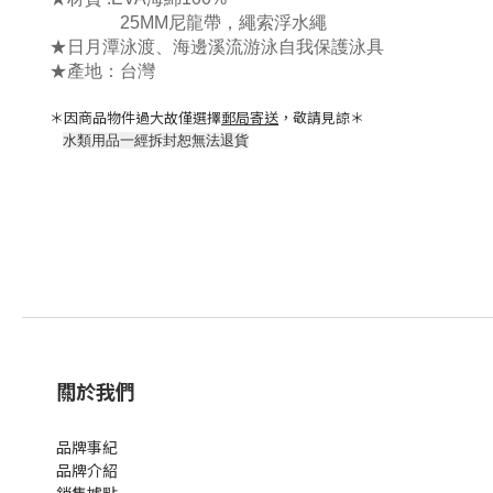
25MM尼龍帶，繩索浮水繩
★日月潭泳渡、海邊溪流游泳自我保護泳具
★產地：台灣
＊因商品物件過大故僅選擇
郵局寄送
，敬請見諒＊
水類用品一經拆封恕無法退貨
關於我們
品牌事紀
品牌介紹