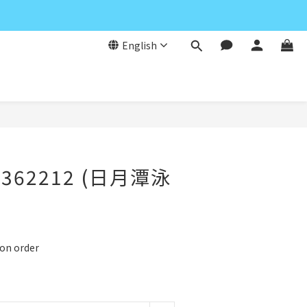
English
BUY NOW
362212 (日月潭泳
 order