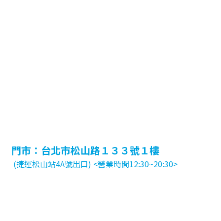
門市：台北市松山路１３３號１樓
(捷運松山站4A號出口) <營業時間12:30~20:30>