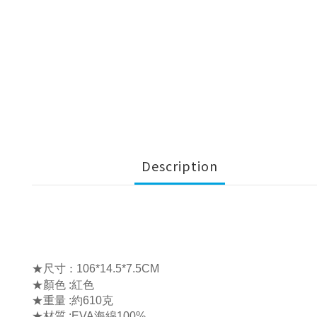
Description
★尺寸
：
106*14.5*7.5CM
★顏色 :紅色
★重量
:
約610克
★材質
:
EVA海綿100%