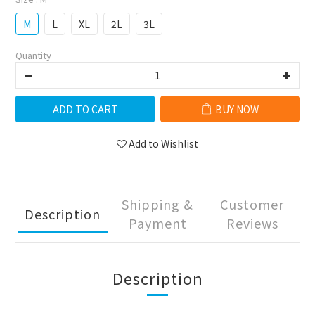
M
L
XL
2L
3L
Quantity
ADD TO CART
BUY NOW
Add to Wishlist
Shipping &
Customer
Description
Payment
Reviews
Description