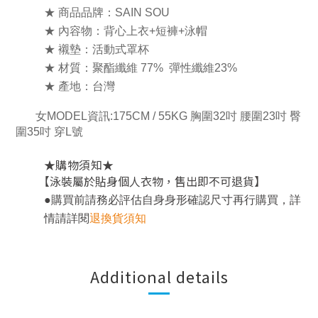
★ 商品品牌：SAIN SOU
★ 內容物：背心上衣+短褲+泳帽
★ 襯墊：活動式罩杯
★ 材質：聚酯纖維 77% 彈性纖維23%
★ 產地：台灣
女MODEL資訊:175CM / 55KG 胸圍32吋 腰圍23吋 臀
圍35吋 穿L號
★
★
購物須知
【泳裝屬於貼身個人衣物，售出即不可退貨】
，
●
購買前請務必評估自身身形確認尺寸再行購買
詳
情請詳閱
退換貨須知
Additional details