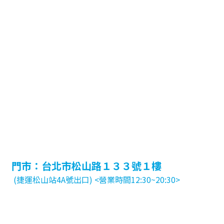
門市：台北市松山路１３３號１樓
(捷運松山站4A號出口) <營業時間12:30~20:30>