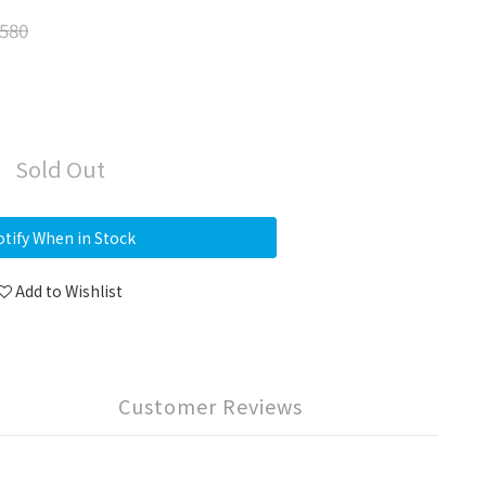
580
Sold Out
tify When in Stock
Add to Wishlist
Customer Reviews