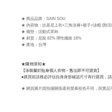
★ 商品品牌：SAIN SOU
★ 內容物：比基尼上衣+三角泳褲+裙子+泳帽 (附
★ 襯墊：活動式罩杯
★ 材質：尼龍 82% 彈性纖維 18%
★ 產地：台灣
★
★
購物須知
【泳裝屬於貼身個人衣物，售出即不可退貨】
，
●
購買前請務必評估自身身形確認尺寸再行購買
請
★ 網頁圖片因拍攝關係還有螢幕校色不同，與實品