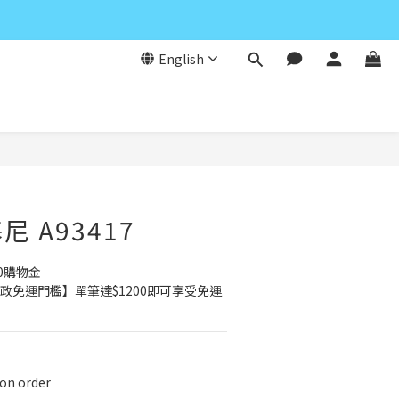
English
 A93417
0購物金
政免運門檻】單筆達$1200即可享受免運
 order