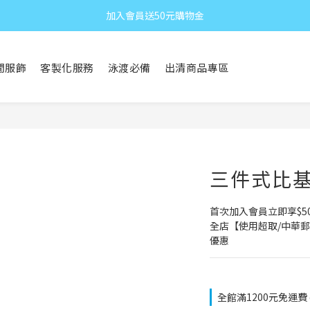
加入會員送50元購物金
閒服飾
客製化服務
泳渡必備
出清商品專區
三件式比基尼
首次加入會員立即享$5
全店【使用超取/中華郵
優惠
全館滿1200元免運費 on