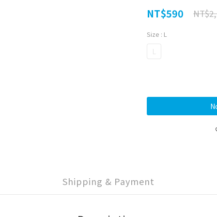
NT$590
NT$2,
Size
: L
L
No
Shipping & Payment