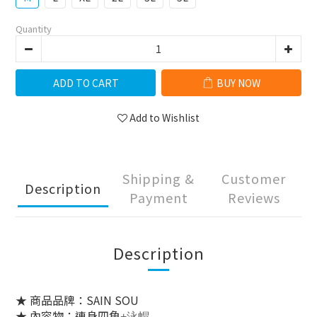
Quantity
ADD TO CART
BUY NOW
Add to Wishlist
Shipping &
Customer
Description
Payment
Reviews
Description
★ 商品品牌：SAIN SOU
★ 內容物：連身四角
+泳帽