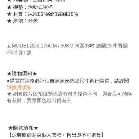
★ 襯墊：活動式罩杯
★ 材質：尼龍82%彈性纖維18%
★ 產地：台灣
女MODEL資訊:176CM / 50KG 胸圍33吋 腰圍23吋 臀圍
35吋 穿L號
★
★
購物須知
，
●
購買前請務必評估自身身形確認尺寸再行購買
請詳閱
退換貨須知
★
網頁圖片因拍攝關係還有螢幕校色不同，與實品可能略
有差異，實際顏色以出貨為主
★
★
購物須知
【泳裝屬於貼身個人衣物，售出即不可退貨】