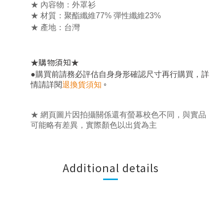
★ 內容物：外罩衫
★ 材質：
聚酯纖維77% 彈性纖維23%
★ 產地：台灣
★
★
購物須知
，
●
購買前請務必評估自身身形確認尺寸再行購買
詳
。
情請詳閱
退換貨須知
★ 網頁圖片因拍攝關係還有螢幕校色不同，與實品
可能略有差異，實際顏色以出貨為主
Additional details