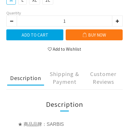
M
L
XL
2L
Quantity
ADD TO CART
BUY NOW
Add to Wishlist
Shipping &
Customer
Description
Payment
Reviews
Description
★ 商品品牌：SARBIS