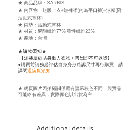
★ 商品品牌：SARBIS
★ 內容物：短版上衣+短褲裙(
內為平口褲
)+泳帽(附
活動式罩杯)
★ 襯墊：活動式罩杯
★ 材質：聚酯纖維77% 彈性纖維23%
★ 產地：台灣
★
★
購物須知
【泳裝屬於貼身個人衣物，售出即不可退貨】
，
●
購買前請務必評估自身身形確認尺寸再行購買
請
詳閱
退換貨須知
★ 網頁圖片因拍攝關係還有螢幕校色不同，與實品
可能略有差異，實際顏色以出貨為主
Additional details