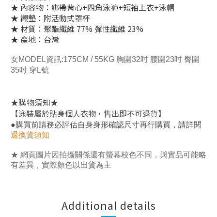
★ 內容物：綁帶背心+四角泳褲+短袖上衣+泳帽
★ 襯墊：附活動式罩杯
★ 材質：聚酯纖維 77% 彈性纖維 23%
★ 產地：台灣
女MODEL資訊:175CM / 55KG 胸圍32吋 腰圍23吋 臀圍
35吋 穿L號
★
★
購物須知
【泳裝屬於貼身個人衣物，售出即不可退貨】
，
●
購買前請務必評估自身身形確認尺寸再行購買
請詳閱
退換貨須知
★ 網頁圖片因拍攝關係還有螢幕校色不同，與實品可能略
有差異，實際顏色以出貨為主
Additional details