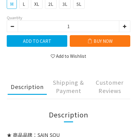
M
L
XL
2L
3L
5L
Quantity
ADD TO CART
BUY NOW
Add to Wishlist
Shipping &
Customer
Description
Payment
Reviews
Description
★ 商品品牌：SAIN SOU